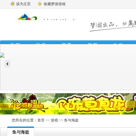
设为主页
收藏梦游游戏
首 页
游 戏
资 讯
评 测
攻 略
魔
您所在的位置：
首页
>>
游戏
>> 鱼与海盗
鱼与海盗