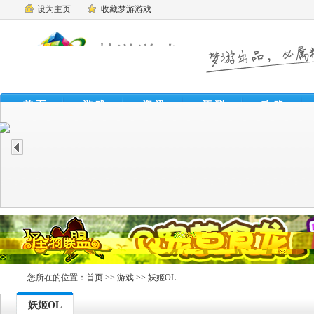
设为主页
收藏梦游游戏
首 页
游 戏
资 讯
评 测
攻 略
魔
您所在的位置：
首页
>>
游戏
>> 妖姬OL
妖姬OL