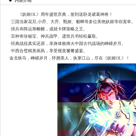
内容介绍
《妖姬OL》周年盛世庆典，签到送卧龙诸葛神将！
·三国当家花旦,小乔、大乔、甄姬、貂蝉等多位美艳妖姬等你宠幸。
·排兵布阵运筹帷幄，成就卡牌策略之王。
·百种奇珍秘宝、神兵战甲、遗世兵书轻松赢取。
·经典战役真实还原，亲身体验烽火中国古代战场的峥嵘岁月。
·中西合璧精美画风，享受视觉饕餮盛宴。
金戈铁马，峥嵘岁月，怀拥美人，执掌江山，尽在《妖姬OL》！