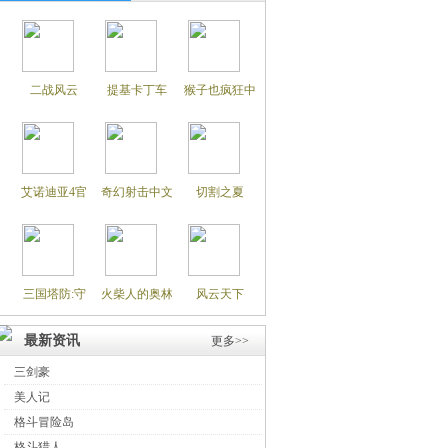
二战风云
提基卡丁车
猴子也疯狂中
艾诺迪亚4官
奇幻射击中文
切割之夏
三国塔防:守
火柴人的奥林
风云天下
最新资讯
更多>>
三剑豪
美人记
格斗冒险岛
格斗猎人