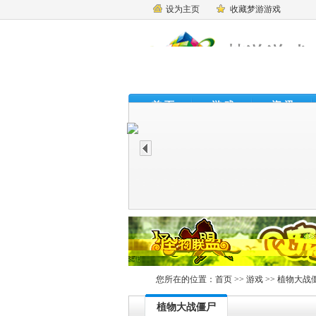
设为主页
收藏梦游游戏
首 页
游 戏
资 讯
主公莫慌
神魔
豹子王
暗黑战神
您所在的位置：
首页
>>
游戏
>> 植物大战
植物大战僵尸