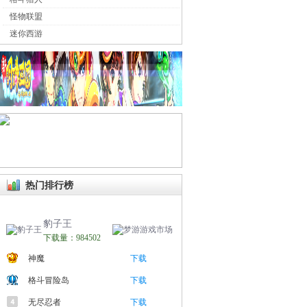
怪物联盟
迷你西游
热门排行榜
豹子王
下载量：984502
神魔
下载
格斗冒险岛
下载
无尽忍者
下载