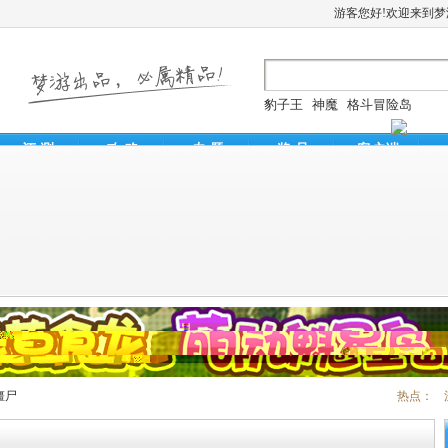
游客您好!欢迎来到
豹子王
神魔
格斗冒险岛
评 测
攻 略
专 题
奖 品
客户端
三剑豪
刀塔传奇
风云天下
烈焰遮天
僵尸
热点：