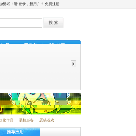
梦游游戏！请
登录
，新用户？
免费注册
会 员
开发者
梦游社区
主公莫慌
神魔
汉化作品
装机必备
恶搞游戏
推荐应用