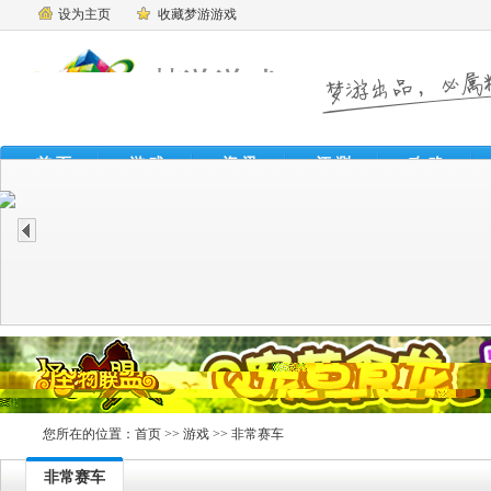
设为主页
收藏梦游游戏
首 页
游 戏
资 讯
评 测
攻 略
魔
您所在的位置：
首页
>>
游戏
>> 非常赛车
非常赛车