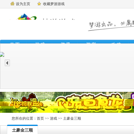
设为主页
收藏梦游游戏
首 页
游 戏
资 讯
评 测
攻 略
魔
您所在的位置：
首页
>>
游戏
>> 土豪金三顺
土豪金三顺