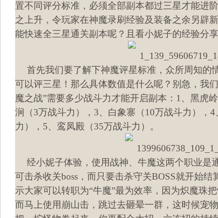
置不同评分标准，必须全部副本都过三星才能进
之上升，令玩家在神魔录刷经验及装备之余另辟
能快速全三星通关副本呢？且看小妮子的经验分
首先我们要了解下神魔评星标准，众所周知的
可以评三星！那么具体数值是什么呢？别急，我们
魔之战”需要多少战斗力才能开启副本：1、黑虎岭
涧（3万战斗力），3、白象寨（10万战斗力），4
力），5、鸾凤殿（35万战斗力）。
经小妮子体验，使用战神、牛魔这两个职业是通
可击杀收关boss，而只要击杀守关BOSS就开始
示大家可以转职为“牛魔”最为效率，因为炽魔珠
而马上使用崩山击，跳过去砸晕一群，这时候宠