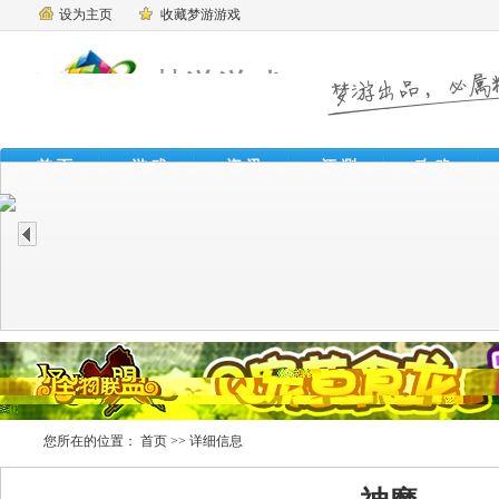
设为主页
收藏梦游游戏
首 页
游 戏
资 讯
评 测
攻 略
魔
您所在的位置：
首页
>> 详细信息