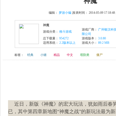
神魔
编辑：
梦游小编
|发表时间： 2014-05-09 17:18:
神魔
游戏厂商：
广州银汉科
游戏分类：
格斗游戏
限公司
总下载量：
954272
游戏版本：
3.0.80
适用系统：
2.2版本以上
游戏大小：
89.2 MB
标签：
经典
小猪
精品
中文
塔防类
僵尸
近日，新版《神魔》的宏大玩法，犹如雨后春
已，其中第四章新地图“神魔之战”的新玩法最为