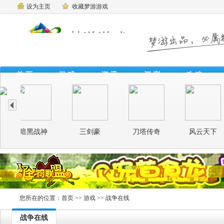
设为主页
收藏梦游游戏
首 页
游 戏
资 讯
评 测
攻 略
云天下
烈焰遮天
主公莫慌
神魔
您所在的位置：
首页
>>
游戏
>> 战争在线
战争在线