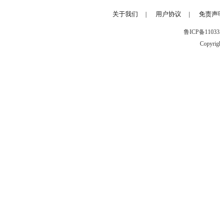
2、《梦游游戏市场》资源
关于我们
|
用户协议
|
免责声
平台上所有资源和资料均为
鲁ICP备1103353
Copyrigh
而来，仅供学习和研究使用，
行为，请联系我们，本站将立
3、产品责任
《梦游游戏市场》声明：站
任何改动，与来源提供保持一
提供的产品资源的准确性、安