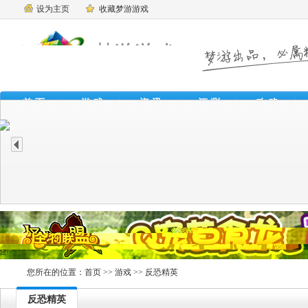
设为主页
收藏梦游游戏
首 页
游 戏
资 讯
评 测
攻 略
魔
您所在的位置：
首页
>>
游戏
>> 反恐精英
反恐精英