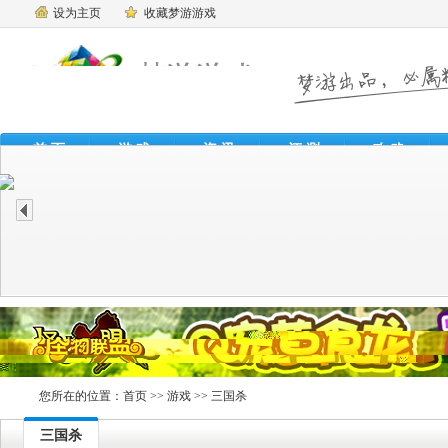
设为主页
收藏梦游游戏
首 页
游 戏
资 讯
评 测
攻 略
魔
您所在的位置：
首页
>>
游戏
>> 三国杀
三国杀