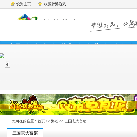
设为主页
收藏梦游游戏
首 页
游 戏
资 讯
评 测
攻 略
魔
您所在的位置：
首页
>>
游戏
>> 三国志大富翁
三国志大富翁