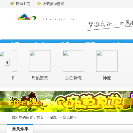
设为主页
收藏梦游游戏
首 页
游 戏
资 讯
评 测
攻 略
魔
您所在的位置：
首页
>>
游戏
>> 暴风炮手
暴风炮手