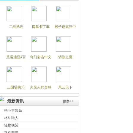
二战风云
提基卡丁车
猴子也疯狂中
艾诺迪亚4官
奇幻射击中文
切割之夏
三国塔防:守
火柴人的奥林
风云天下
最新资讯
更多>>
格斗冒险岛
格斗猎人
怪物联盟
迷你西游