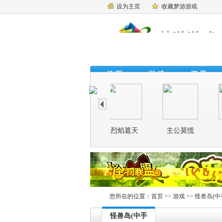
设为主页
收藏梦游游戏
首 页
游 戏
资 讯
主公莫慌
神魔
您所在的位置：
首页
>>
游戏
>> 怪兽岛(中
怪兽岛(中手