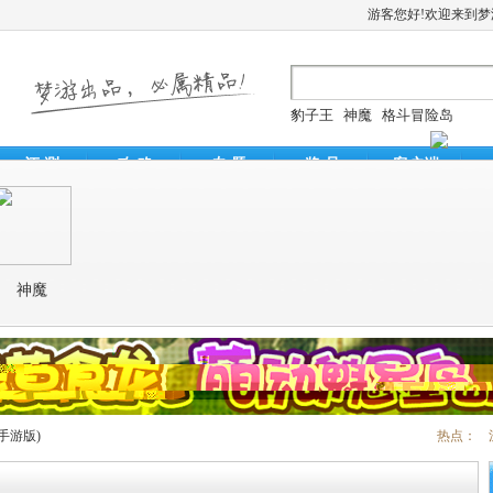
游客您好!欢迎来到
豹子王
神魔
格斗冒险岛
评 测
攻 略
专 题
奖 品
客户端
手游版)
热点：