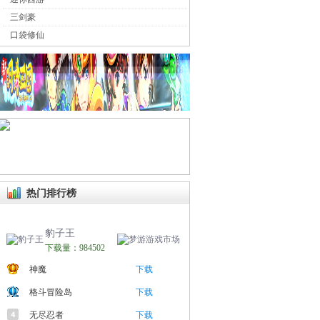
三剑豪
口袋修仙
热门排行榜
豹子王
下载量：984502
神魔
下载
格斗冒险岛
下载
无尽忍者
下载