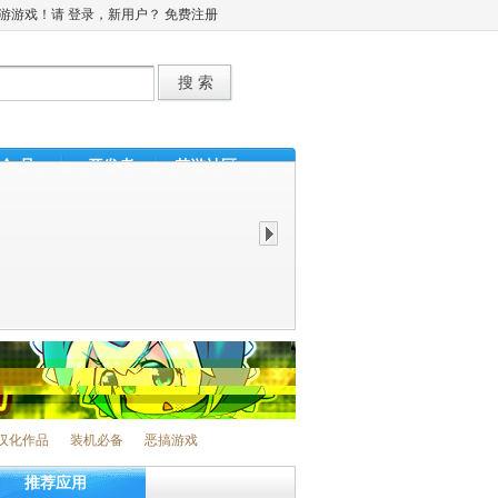
梦游游戏！请
登录
，新用户？
免费注册
会 员
开发者
梦游社区
汉化作品
装机必备
恶搞游戏
推荐应用