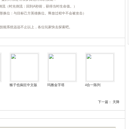
倒流（时光倒流：回到A秒前，获得当时生命值。）
形换位：与目标己方英雄换位。释放过程中不会被攻击）
技能系统远远不止以上，各位玩家快去探索吧。
猴子也疯狂中文版
玛雅金字塔
4合一陈列
下一篇：
天降