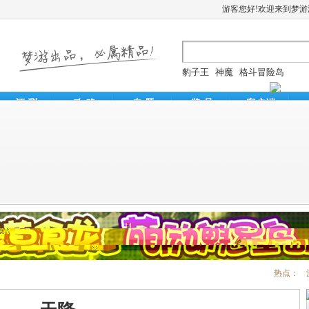
游客您好!欢迎来到梦
豹子王
神魔
格斗冒险岛
评 测
攻 略
专 题
奖 品
客户端
热点：