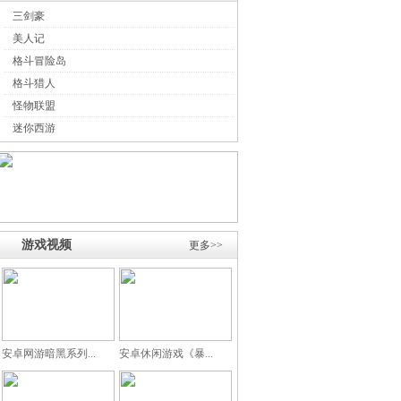
三剑豪
美人记
格斗冒险岛
格斗猎人
怪物联盟
迷你西游
游戏视频
更多>>
安卓网游暗黑系列...
安卓休闲游戏《暴...